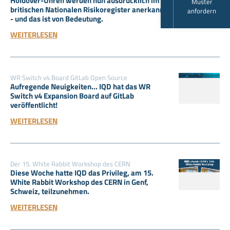
Holdover-Uhren werden nun ausdrücklich im
Muster
britischen Nationalen Risikoregister anerkannt
anfordern
- und das ist von Bedeutung.
WEITERLESEN
WR Switch v4 Board GitLab Open Source
Aufregende Neuigkeiten... IQD hat das WR
Switch v4 Expansion Board auf GitLab
veröffentlicht!
WEITERLESEN
Der 15. White Rabbit Workshop des CERN
Diese Woche hatte IQD das Privileg, am 15.
White Rabbit Workshop des CERN in Genf,
Schweiz, teilzunehmen.
WEITERLESEN