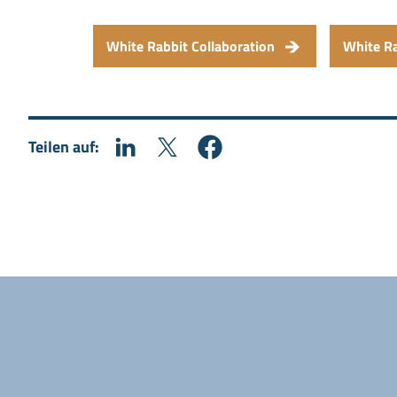
White Rabbit Collaboration
White R
Teilen auf: