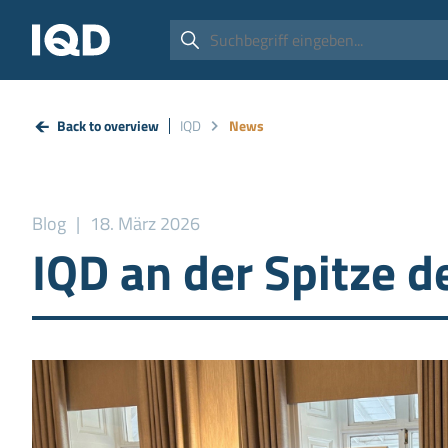
Back to overview
IQD
News
Blog
18. März 2026
IQD an der Spitze 