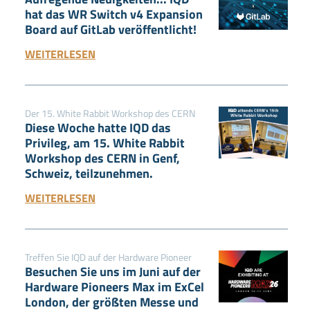
hat das WR Switch v4 Expansion
Board auf GitLab veröffentlicht!
WEITERLESEN
Der 15. White Rabbit Workshop des CERN
Diese Woche hatte IQD das
Privileg, am 15. White Rabbit
Workshop des CERN in Genf,
Schweiz, teilzunehmen.
WEITERLESEN
Treffen Sie IQD auf der Hardware Pioneer
Besuchen Sie uns im Juni auf der
Hardware Pioneers Max im ExCel
London, der größten Messe und