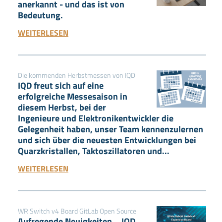
anerkannt - und das ist von
Bedeutung.
WEITERLESEN
Die kommenden Herbstmessen von IQD
IQD freut sich auf eine
erfolgreiche Messesaison in
diesem Herbst, bei der
Ingenieure und Elektronikentwickler die
Gelegenheit haben, unser Team kennenzulernen
und sich über die neuesten Entwicklungen bei
Quarzkristallen, Taktoszillatoren und...
WEITERLESEN
WR Switch v4 Board GitLab Open Source
Aufregende Neuigkeiten... IQD