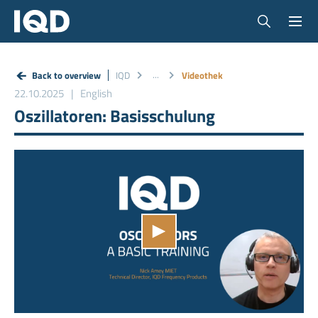
Back to overview
IQD
Videothek
22.10.2025
English
Oszillatoren: Basisschulung